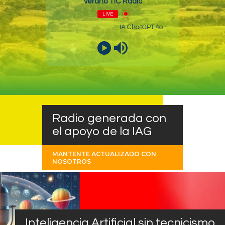
Verano TIC Radio
LIVE
IA ChatGPT 4o - Entretivista a ChatG
Reproductor
de
audio
Radio generada con
el apoyo de la IAG
MANTENTE ACTUALIZADO CON
NOSOTROS
Inteligencia Artificial sin tecnicismo